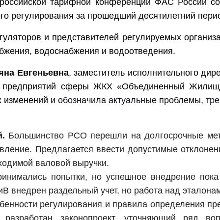
российской тарифной конференции ФАС России со
го регулирования за прошедший десятилетний пери
гуляторов и представителей регулируемых организ
абжения, водоснабжения и водоотведения.
яна Евгеньевна
, заместитель исполнительного дир
ии предприятий сферы ЖКХ «Объединенный Жилищн
х изменений
и обозначила актуальные проблемы, тр
й.
Большинство РСО перешли на долгосрочные мет
авление. Предлагается ввести допустимые отклоне
бходимой валовой выручки.
инимались попытки, но успешное внедрение пока
иВ внедрен раздельный учет, но работа над эталона
енности регулирования и правила определения пре
 разработан законопроект, уточняющий ряд во