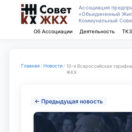
Ассоциация предпр
«Объединенный Жи
Коммунальный Сове
Об Ассоциации
Деятельность
ТК3
Главная
/
Новости
/
10-я Всероссийская тарифна
ЖКХ
← Предыдущая новость