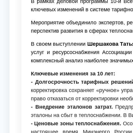
В рамках деловой программы 10-й Все
ключевых изменений в системе тарифно
Мероприятие объединило экспертов, ре
перспектив развития в сферах теплосн
В своем выступлении
Шершакова Тать
услуг и ресурсоснабжения Ассоциац
комплексный анализ наиболее значимы
Ключевые изменения за 10 лет:
- Долгосрочность тарифных решени
корректировка сохраняет «ручное» упр
право отказаться от корректировки нео
- Внедрение эталонов затрат.
Предпр
эталоны на сбыт в теплоснабжении. В В
- Ценовые зоны теплоснабжения.
Особ
настоящее время Минэнерго России