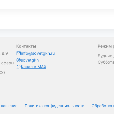
Контакты
Режим 
 д.9
info@sovetgkh.ru
Будние 
sovetgkh
Суббота
й сферы
Канал в MAX
КХ)
оглашение
|
Политика конфиденциальности
|
Обработка 