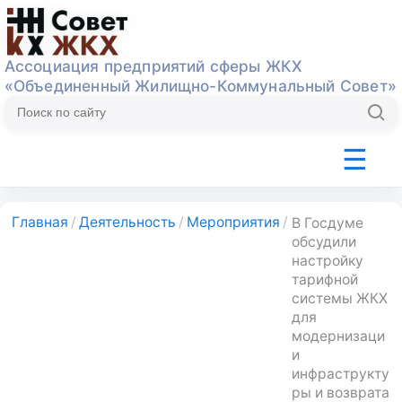
Ассоциация предприятий сферы ЖКХ
«Объединенный Жилищно-Коммунальный Совет»
☰
Об Ассоциации
Деятельность
ТК393
Экспер
Главная
/
Деятельность
/
Мероприятия
/
В Госдуме
обсудили
настройку
тарифной
системы ЖКХ
для
модернизаци
и
инфраструкту
ры и возврата